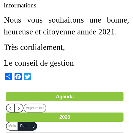
informations.
Nous vous souhaitons une bonne,
heureuse et citoyenne année 2021.
Très cordialement,
Le conseil de gestion
S
F
T
h
a
w
a
c
i
Agenda
r
e
t
e
b
t
Aujourd'hui
o
e
2026
o
r
k
Mois
Planning