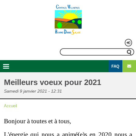
Aller
au
contenu
principal
Menu
Rechercher
du
FAQ
compte
Second
Navigation
de
menu
principale
Meilleurs voeux pour 2021
l'utilisateur
Samedi 9 janvier 2021 - 12:31
Accueil
Fil
Bonjour à toutes et à tous,
d'Ariane
L'énergie qui nous a animé(e)s en 2020 nous a